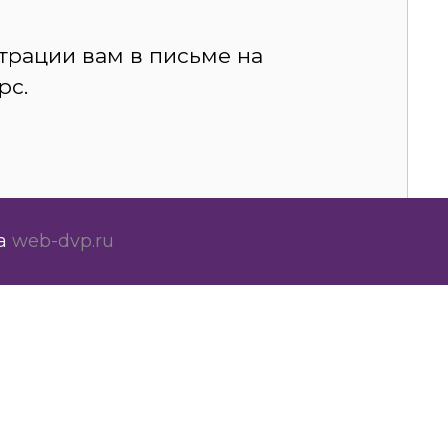
трации вам в письме на
рс.
та
web-dvp.ru